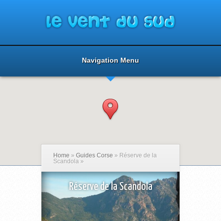
Navigation Menu
Home
»
Guides Corse
»
Réserve de la
Scandola
»
Réserve de la Scandola