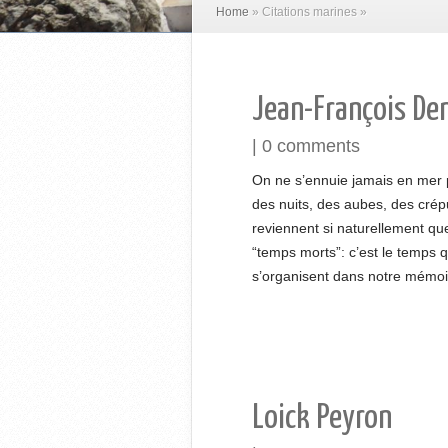
Home
»
Citations marines
»
Jean-François De
|
0 comments
On ne s’ennuie jamais en mer p
des nuits, des aubes, des crép
reviennent si naturellement qu
“temps morts”: c’est le temps q
s’organisent dans notre mémoi
Loick Peyron